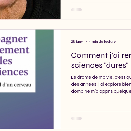
votre RDV découverte.
28 janv.
4 min de lecture
Comment j'ai re
sciences "dures"
Le drame de ma vie, c'est qu
des années, j’ai exploré b
domaine m’a appris quelque 
créativité, ses paradoxes, s
transformer. Pourtant, un 
m’était resté fermé depuis le
« dures ». Jusqu’à ma renc
Nouvion en 2021.