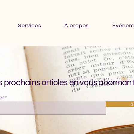
Services
À propos
Événem
s prochains articles en vous abonnan
ici
S