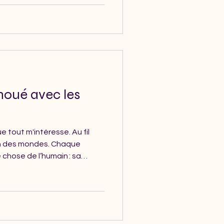
noué avec les
e tout m'intéresse. Au fil
ien des mondes. Chaque
chose de l’humain : sa
a capacité à bâtir et à se
pan entier de connaissances
 lycée : les sciences dites
ontre avec Anne-Laure