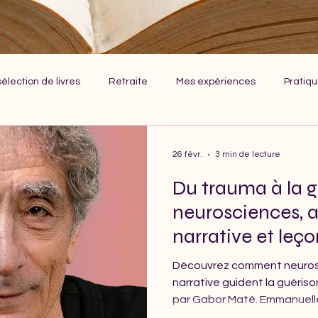
élection de livres
Retraite
Mes expériences
Pratiqu
26 févr.
3 min de lecture
Du trauma à la g
neurosciences, 
narrative et leç
Maté
Découvrez comment neuros
narrative guident la guérison
par Gabor Maté. Emmanuell
Nantes, vous accompagne ve