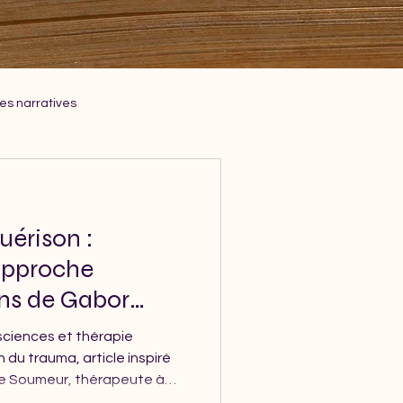
es narratives
uérison :
approche
ons de Gabor
ciences et thérapie
 du trauma, article inspiré
e Soumeur, thérapeute à
rs l'authenticité. Réservez