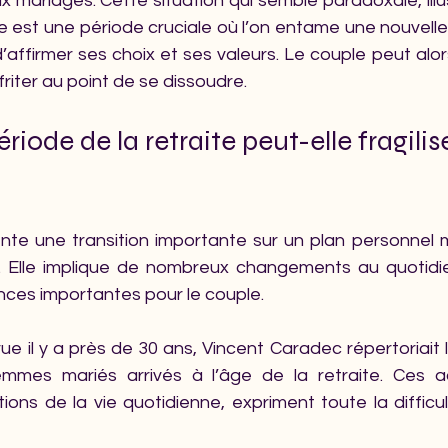
ariages. Cette situation qui semble paradoxale, illust
ite est une période cruciale où l’on entame une nouvell
d’affirmer ses choix et ses valeurs. Le couple peut alors
friter au point de se dissoudre.
riode de la retraite peut-elle fragilise
ente une transition importante sur un plan personnel 
l. Elle implique de nombreux changements au quotidie
ces importantes pour le couple.
 il y a près de 30 ans, Vincent Caradec répertoriait l
es mariés arrivés à l’âge de la retraite. Ces acc
ions de la vie quotidienne, expriment toute la difficu