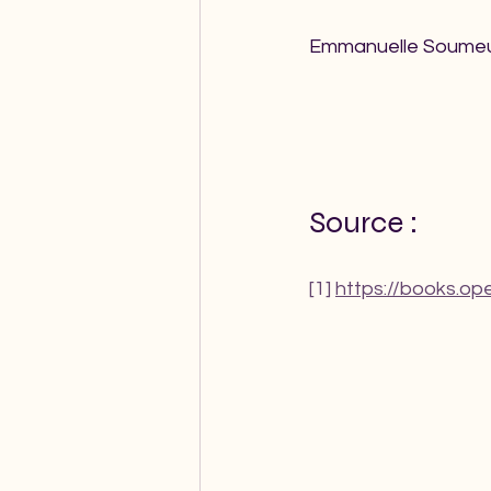
Emmanuelle Soume
Source :
[1]
https://books.op