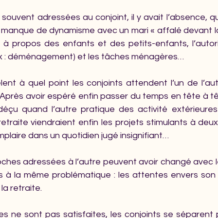
souvent adressées au conjoint, il y avait l’absence, qua
le manque de dynamisme avec un mari « affalé devant la 
e à propos des enfants et des petits-enfants, l’autori
(ex : déménagement) et les tâches ménagères…
ent à quel point les conjoints attendent l’un de l’aut
. Après avoir espéré enfin passer du temps en tête à tê
éçu quand l’autre pratique des activité extérieures
etraite viendraient enfin les projets stimulants à deux,
mplaire dans un quotidien jugé insignifiant…
roches adressées à l’autre peuvent avoir changé avec l
urs à la même problématique : les attentes envers son 
la retraite.
s ne sont pas satisfaites, les conjoints se séparent p