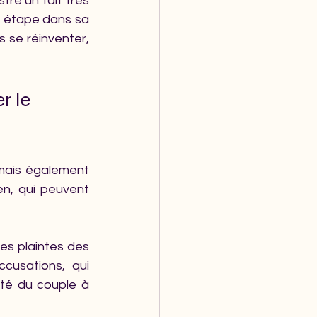
re un fait très 
e étape dans sa 
 se réinventer, 
r le 
mais également 
n, qui peuvent 
es plaintes des 
usations, qui 
lté du couple à 