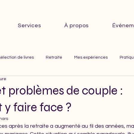
Services
À propos
Événem
élection de livres
Retraite
Mes expériences
Pratiqu
ture
et problèmes de couple :
y faire face ?
mars
es après la retraite a augmenté au fil des années, mai