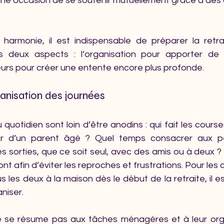
t une occasion de se soutenir mutuellement grâce à des
harmonie, il est indispensable de préparer la retra
ns deux aspects : l’organisation pour apporter de 
leurs pour créer une entente encore plus profonde.
ganisation des journées
 quotidien sont loin d’être anodins : qui fait les courses
 d’un parent âgé ? Quel temps consacrer aux pet
s sorties, que ce soit seul, avec des amis ou à deux ? I
t afin d’éviter les reproches et frustrations. Pour les c
s les deux à la maison dès le début de la retraite, il e
niser.
e se résume pas aux tâches ménagères et à leur orga