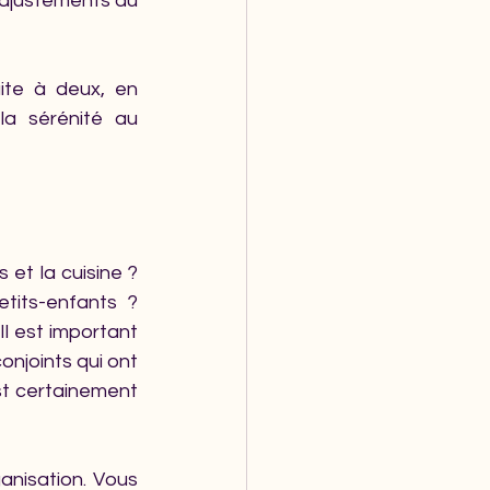
 ajustements au 
ite à deux, en 
la sérénité au 
 et la cuisine ? 
its-enfants ? 
l est important 
onjoints qui ont 
st certainement 
nisation. Vous 