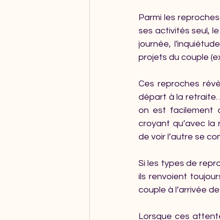
Parmi les reproches 
ses activités seul, 
journée, l'inquiétud
projets du couple 
Ces reproches révèl
départ à la retraite
on est facilement d
croyant qu’avec la r
de voir l’autre se co
Si les types de rep
ils renvoient toujo
couple à l’arrivée de 
Lorsque ces attente