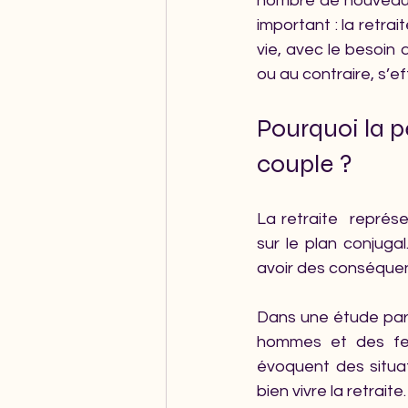
nombre de nouveaux m
important : la retra
vie, avec le besoin 
ou au contraire, s’ef
Pourquoi la pé
couple ?
La retraite  représ
sur le plan conjuga
avoir des conséquen
Dans une étude parue
hommes et des femm
évoquent des situat
bien vivre la retraite.