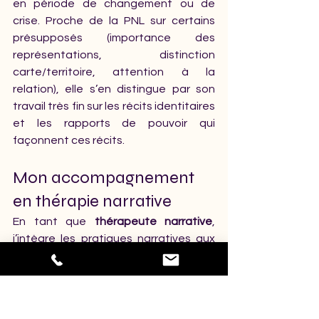
en période de changement ou de 
crise. Proche de la PNL sur certains 
présupposés (importance des 
représentations, distinction 
carte/territoire, attention à la 
relation), elle s’en distingue par son 
travail très fin sur les récits identitaires 
et les rapports de pouvoir qui 
façonnent ces récits.
Mon accompagnement 
en thérapie narrative
En tant que 
thérapeute narrative
, 
j’intègre les pratiques narratives aux 
côtés des neurosciences pour vous 
offrir un espace collaboratif, sans 
réponses toutes faites. Cet 
accompagnement vous invite à « 