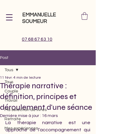
EMMANUELLE
SOUMEUR
07 68 67 63 10
Post
Tous
11 févr.
4 min de lecture
Tous
Thérapie narrative :
Couple
définition, principes et
Travail
déroulement d'une séance
Ma sélection de livres
Dernière mise à jour :
16 mars
Retraite
La thérapie narrative est une 
Mes expériences
approche de l’accompagnement qui 